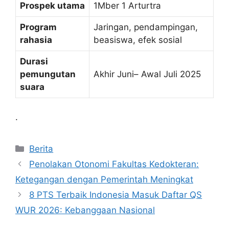
Prospek utama
1Mber 1 Arturtra
Program
Jaringan, pendampingan,
rahasia
beasiswa, efek sosial
Durasi
pemungutan
Akhir Juni– Awal Juli 2025
suara
.
Kategori
Berita
Penolakan Otonomi Fakultas Kedokteran:
Ketegangan dengan Pemerintah Meningkat
8 PTS Terbaik Indonesia Masuk Daftar QS
WUR 2026: Kebanggaan Nasional