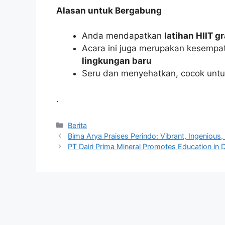
Alasan untuk Bergabung
Anda mendapatkan
latihan HIIT g
Acara ini juga merupakan kesempa
lingkungan baru
Seru dan menyehatkan, cocok untuk
.
Kategori
Berita
Bima Arya Praises Perindo: Vibrant, Ingenious,
PT Dairi Prima Mineral Promotes Education in 