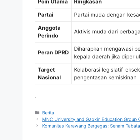
Poin Utama
Ringkasan
Partai
Partai muda dengan kesad
Anggota
Aktivis muda dari berbaga
Perindo
Diharapkan mengawasi pe
Peran DPRD
kepala daerah jika diperl
Target
Kolaborasi legislatif-eks
Nasional
pengentasan kemiskinan
.
Kategori
Berita
MNC University and Gaoxin Education Group Co
Komunitas Karawang Bergegas: Senam Tabata 