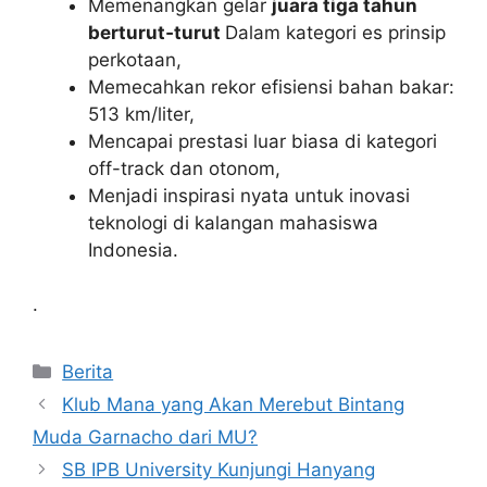
Memenangkan gelar
juara tiga tahun
berturut‑turut
Dalam kategori es prinsip
perkotaan,
Memecahkan rekor efisiensi bahan bakar:
513 km/liter,
Mencapai prestasi luar biasa di kategori
off-track dan otonom,
Menjadi inspirasi nyata untuk inovasi
teknologi di kalangan mahasiswa
Indonesia.
.
Kategori
Berita
Klub Mana yang Akan Merebut Bintang
Muda Garnacho dari MU?
SB IPB University Kunjungi Hanyang