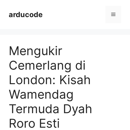
Langsung
ke
arducode
Menu
isi
Mengukir
Cemerlang di
London: Kisah
Wamendag
Termuda Dyah
Roro Esti